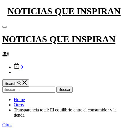
Skip
NOTICIAS QUE INSPIRAN
to
content
Off
Canvas
NOTICIAS QUE INSPIRAN
0
Search
Buscar:
Home
Otros
Transparencia total: El equilibrio entre el consumidor y la
tienda
Categories
Otros