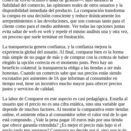
fiabilidad del comercio, las opiniones reales de otros usuarios y la
disponibilidad inmediata del producto. La comparación transforma
la compra en una decisión consciente y reduce drásticamente los
arrepentimientos o las devoluciones, que son costosas tanto para el
cliente como para el medio ambiente. Ver todas las opciones juntas
evita saltar de web en web y repetir el mismo análisis una y otra vez,
un proceso que suele terminar en frustración.
La transparencia genera confianza, y la confianza mejora la
experiencia global del usuario. Al final, comparar bien es la forma
más simple de no pagar de más y de comprar con la certeza de haber
elegido la opción correcta en el momento justo. Pero hay un
beneficio colateral: la transparencia obliga a las tiendas a ser más
honestas. Cuando un comercio sabe que sus precios están siendo
escrutados por asistentes de IA que informan al consumidor en
tiempo real, tiene un incentivo mucho mayor para ofrecer precios
justos y servicios de calidad.
La labor de Comparor en este aspecto es casi pedagógica. Enseña al
usuario que el precio no es una cifra estática, sino una variable que
depende de muchos factores. Al mostrar la comparativa entre tiendas
online, el asistente educa al consumidor sobre el valor real de lo que
está comprando. ¿Vale la pena pagar 10 euros más por una tienda
que ofrece garantía extendida? ¿Es mejor el precio más bajo si el
envío tarda tres semanas? Comparor no decide por ti, sino que te da