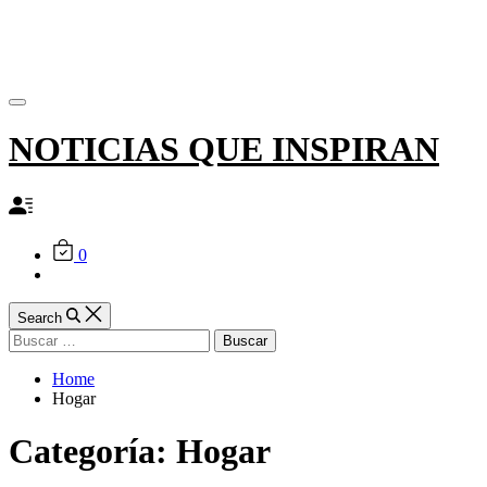
Skip
to
content
Off
Canvas
NOTICIAS QUE INSPIRAN
0
Search
Buscar:
Home
Hogar
Categoría:
Hogar