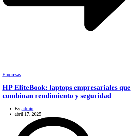
Categories
Empresas
HP EliteBook: laptops empresariales que
combinan rendimiento y seguridad
By
admin
abril 17, 2025