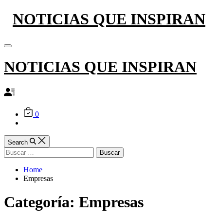
Skip
NOTICIAS QUE INSPIRAN
to
content
Off
Canvas
NOTICIAS QUE INSPIRAN
0
Search
Buscar:
Home
Empresas
Categoría:
Empresas