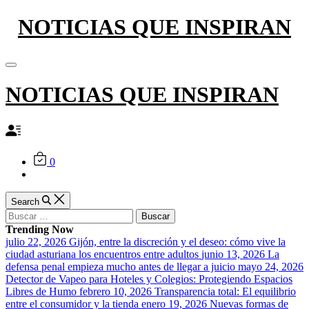
Skip
NOTICIAS QUE INSPIRAN
to
content
Off
Canvas
NOTICIAS QUE INSPIRAN
0
Search
Buscar:
Trending Now
julio 22, 2026
Gijón, entre la discreción y el deseo: cómo vive la
ciudad asturiana los encuentros entre adultos
junio 13, 2026
La
defensa penal empieza mucho antes de llegar a juicio
mayo 24, 2026
Detector de Vapeo para Hoteles y Colegios: Protegiendo Espacios
Libres de Humo
febrero 10, 2026
Transparencia total: El equilibrio
entre el consumidor y la tienda
enero 19, 2026
Nuevas formas de