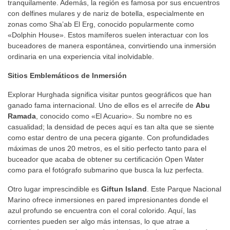
tranquilamente. Además, la región es famosa por sus encuentros
con delfines mulares y de nariz de botella, especialmente en
zonas como Sha’ab El Erg, conocido popularmente como
«Dolphin House». Estos mamíferos suelen interactuar con los
buceadores de manera espontánea, convirtiendo una inmersión
ordinaria en una experiencia vital inolvidable.
Sitios Emblemáticos de Inmersión
Explorar Hurghada significa visitar puntos geográficos que han
ganado fama internacional. Uno de ellos es el arrecife de
Abu
Ramada
, conocido como «El Acuario». Su nombre no es
casualidad; la densidad de peces aquí es tan alta que se siente
como estar dentro de una pecera gigante. Con profundidades
máximas de unos 20 metros, es el sitio perfecto tanto para el
buceador que acaba de obtener su certificación Open Water
como para el fotógrafo submarino que busca la luz perfecta.
Otro lugar imprescindible es
Giftun Island
.
Este Parque Nacional
Marino ofrece inmersiones en pared impresionantes donde el
azul profundo se encuentra con el coral colorido.
Aquí, las
corrientes pueden ser algo más intensas, lo que atrae a