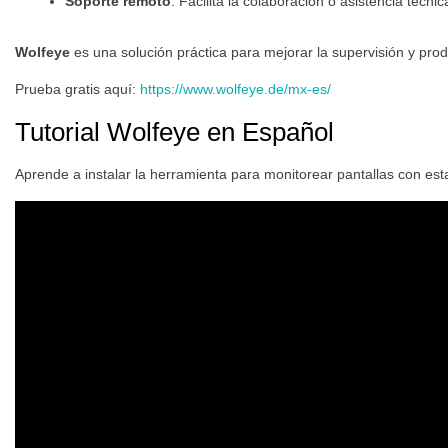
Soporte remoto
: Facilita la colaboración o asistencia técnic
Wolfeye
es una solución práctica para mejorar la supervisión y pro
Prueba gratis aquí:
https://www.wolfeye.de/mx-es/
Tutorial Wolfeye en Español
Aprende a instalar la herramienta para monitorear pantallas con esta