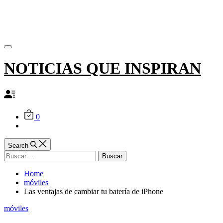
Skip
to
content
Off
Canvas
NOTICIAS QUE INSPIRAN
0
Search
Buscar:
Home
móviles
Las ventajas de cambiar tu batería de iPhone
Categories
móviles