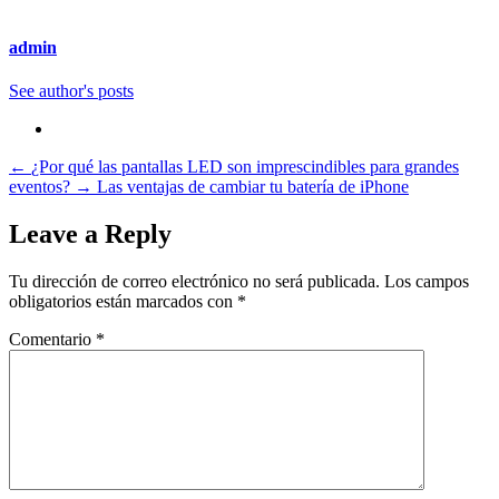
admin
See author's posts
←
¿Por qué las pantallas LED son imprescindibles para grandes
eventos?
→
Las ventajas de cambiar tu batería de iPhone
Leave a Reply
Tu dirección de correo electrónico no será publicada.
Los campos
obligatorios están marcados con
*
Comentario
*