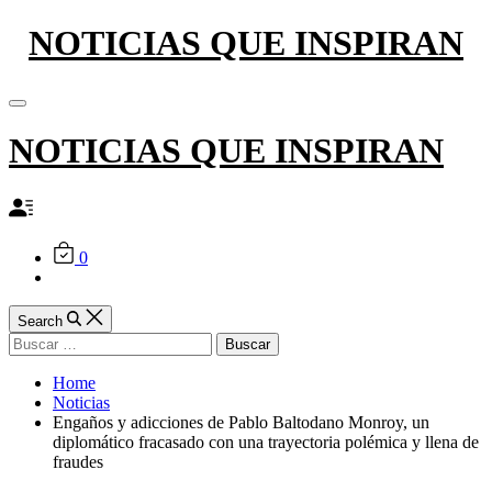
Skip
NOTICIAS QUE INSPIRAN
to
content
Off
Canvas
NOTICIAS QUE INSPIRAN
0
Search
Buscar:
Home
Noticias
Engaños y adicciones de Pablo Baltodano Monroy, un
diplomático fracasado con una trayectoria polémica y llena de
fraudes