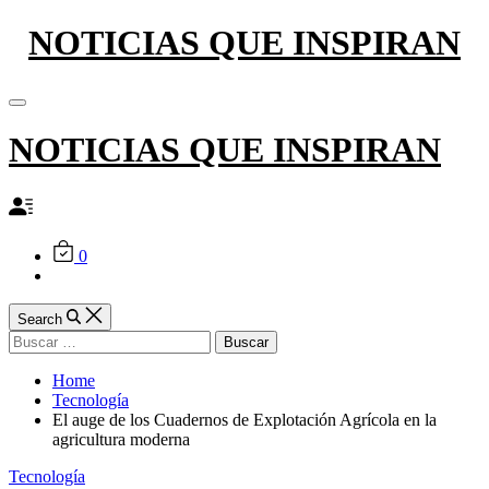
Skip
NOTICIAS QUE INSPIRAN
to
content
Off
Canvas
NOTICIAS QUE INSPIRAN
0
Search
Buscar:
Home
Tecnología
El auge de los Cuadernos de Explotación Agrícola en la
agricultura moderna
Categories
Tecnología