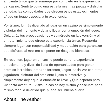
ambiente único que te sumerge por completo en la experiencia
del casino. Sentirte como una estrella mientras juegas y disfrutar
de todas las comodidades que ofrecen estos establecimientos
añade un toque especial a tu experiencia.
Por último, lo más divertido al jugar en un casino es simplemente
disfrutar del momento y dejarte llevar por la emoción del juego.
Deja atrás tus preocupaciones y sumérgete en la diversión y el
entretenimiento que ofrece esta experiencia única. Recuerda
siempre jugar con responsabilidad y moderación para garantizar
que disfrutes al máximo sin poner en riesgo tu bienestar.
En resumen, jugar en un casino puede ser una experiencia
emocionante y divertida llena de oportunidades para ganar
premios increíbles, probar diferentes juegos, socializar con otros
jugadores, disfrutar del ambiente lujoso e inmersivo, y
simplemente dejar que la emoción te lleve. ¿Qué esperas para
vivir esta aventura? Visita un casino hoy mismo y descubre por ti
mismo todo lo divertido que puede ser. Buena suerte.
About The Author