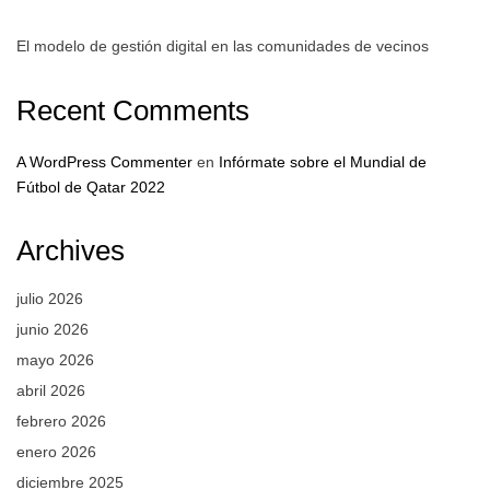
El modelo de gestión digital en las comunidades de vecinos
Recent Comments
A WordPress Commenter
en
Infórmate sobre el Mundial de
Fútbol de Qatar 2022
Archives
julio 2026
junio 2026
mayo 2026
abril 2026
febrero 2026
enero 2026
diciembre 2025