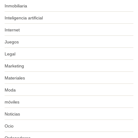
Inmobiliaria
Inteligencia artificial
Internet
Juegos
Legal
Marketing
Materiales
Moda
móviles
Noticias
Ocio
Ordenadores