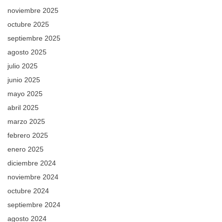
noviembre 2025
octubre 2025
septiembre 2025
agosto 2025
julio 2025
junio 2025
mayo 2025
abril 2025
marzo 2025
febrero 2025
enero 2025
diciembre 2024
noviembre 2024
octubre 2024
septiembre 2024
agosto 2024