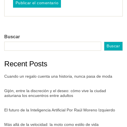
Buscar
Buscar
Recent Posts
Cuando un regalo cuenta una historia, nunca pasa de moda
Gijón, entre la discreción y el deseo: cómo vive la ciudad
asturiana los encuentros entre adultos
El futuro de la Inteligencia Artificial Por Raúl Moreno Izquierdo
Más allá de la velocidad: la moto como estilo de vida